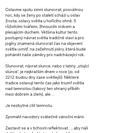
Oslavme spolu zimní slunovrat, posvátnou 
noc, kdy se ženy po staletí schází u oslav 
života, oslavy světla u hořícího ohně. S 
růžolícími tvářemi, žhnoucím srdcem a 
plesajícím duchem. Většina kultur tento 
postupný návrat světla tradičně slaví a pro 
jogíny znamená slunovrat čas na objevení 
světla uvnitř, na zažehnutí jiskry, která bude 
pohánět naše záměry pro nadcházející rok.
Slunovrat, návrat slunce, nebo z latiny „stojící 
slunce“, je nejkratším dnem v roce (jo, od 
22.12. budou dny zase světlejší). Některé 
tradice oslavují tento čas jako triumf světla 
nad temnotou (takový ten ohraný příběh 
mezi dobrem a zlem), ale… 
Je nezbytné ctít temnotu. 
Zpomalit navzdory svátečně vánoční mánii.
Zastavit se a v tichosti reflektovat…, aby náš 