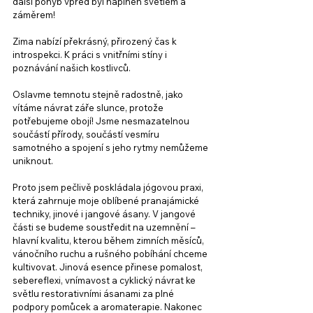
další pohyb vpřed byl naplněn světlem a 
záměrem!
Zima nabízí překrásný, přirozený čas k 
introspekci. K práci s vnitřními stíny i 
poznávání našich kostlivců.
Oslavme temnotu stejně radostně, jako 
vítáme návrat záře slunce, protože 
potřebujeme obojí! Jsme nesmazatelnou 
součástí přírody, součástí vesmíru 
samotného a spojení s jeho rytmy nemůžeme 
uniknout. 
Proto jsem pečlivě poskládala jógovou praxi, 
která zahrnuje moje oblíbené pranajámické 
techniky, jinové i jangové ásany. V jangové 
části se budeme soustředit na uzemnění – 
hlavní kvalitu, kterou během zimních měsíců, 
vánočního ruchu a rušného pobíhání chceme 
kultivovat. Jinová esence přinese pomalost, 
sebereflexi, vnímavost a cyklický návrat ke 
světlu restorativními ásanami za plné 
podpory pomůcek a aromaterapie. Nakonec 