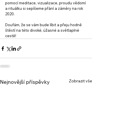
pomocí meditace, vizualizace, proudu vědomí 
a rituálku si sepíšeme přání a záměry na rok 
2020.
Doufám, že se vám bude líbit a přeju hodně 
štěstí na této divoké, úžasné a světlaplné 
cestě!
Zobrazit vše
Nejnovější příspěvky