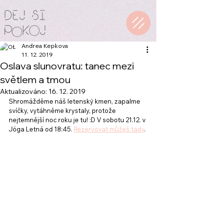
Andrea Kepkova
11. 12. 2019
Oslava slunovratu: tanec mezi
světlem a tmou
Aktualizováno:
16. 12. 2019
Shromážděme náš letenský kmen, zapalme 
svíčky, vytáhněme krystaly, protože 
nejtemnější noc roku je tu! :D V sobotu 21.12. v 
Jóga Letná od 18:45. 
Rezervovat můžeš tady
.