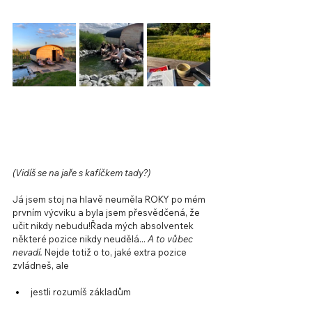
(Vidíš se na jaře s kafíčkem tady?)
Já jsem stoj na hlavě neuměla ROKY po mém 
prvním výcviku a byla jsem přesvědčená, že 
učit nikdy nebudu!Řada mých absolventek 
některé pozice nikdy neudělá... 
A to vůbec 
nevadí. 
Nejde totiž o to, jaké extra pozice 
zvládneš, ale 
jestli rozumíš základům