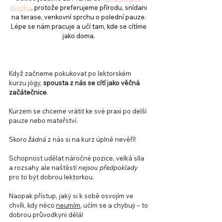
dvorku
, protože 
preferujeme přírodu, snídani 
na terase, venkovní sprchu o polední pauze. 
Lépe se nám pracuje a učí tam, kde se cítíme 
jako doma. 
Když začneme pokukovat po lektorském 
kurzu jógy, 
spousta z nás se cítí jako věčná 
začátečnice
. 
Kurzem se chceme vrátit ke své praxi po delší 
pauze nebo mateřství.
Skoro 
žádná
 z nás si na kurz úplně nevěří!
Schopnost udělat náročné pozice, velká síla 
a rozsahy ale naštěstí 
nejsou
předpoklady
pro to být dobrou lektorkou.
Naopak přístup, jaký si k sobě osvojím ve 
chvíli, kdy něco 
neumím
, učím se a chybuji – to 
dobrou průvodkyni dělá!