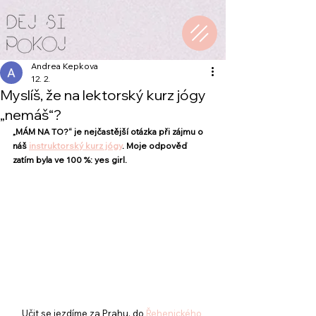
Andrea Kepkova
12. 2.
Myslíš, že na lektorský kurz jógy
„nemáš“?
„MÁM NA TO?“ je nejčastější otázka při zájmu o 
náš 
instruktorský kurz jógy
. Moje odpověď 
zatím byla ve 100 %: yes girl. 
Učit se jezdíme za Prahu, do 
Řehenického 