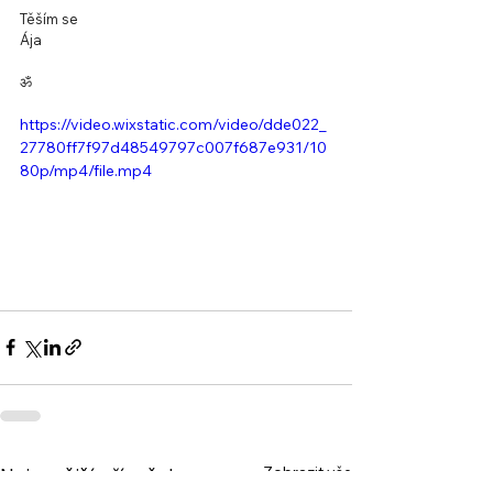
Těším se
Ája
ॐ
https://video.wixstatic.com/video/dde022_
27780ff7f97d48549797c007f687e931/10
80p/mp4/file.mp4
Zobrazit vše
Nejnovější příspěvky