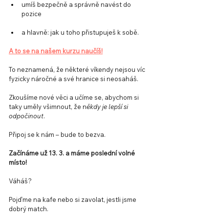
umíš bezpečně a správně navést do 
pozice
a hlavně: jak u toho přistupuješ k sobě.
A to se na našem kurzu naučíš!
To neznamená, že některé víkendy nejsou víc 
fyzicky náročné a své hranice si neosaháš. 
Zkoušíme nové věci a učíme se, abychom si 
taky uměly všimnout, že n
ěkdy je lepší si 
odpočinout
.
Připoj se k nám – bude to bezva.
Začínáme už 13. 3. a máme poslední volné 
místo!
Váháš?
Pojďme na kafe nebo si zavolat, jestli jsme 
dobrý match. 