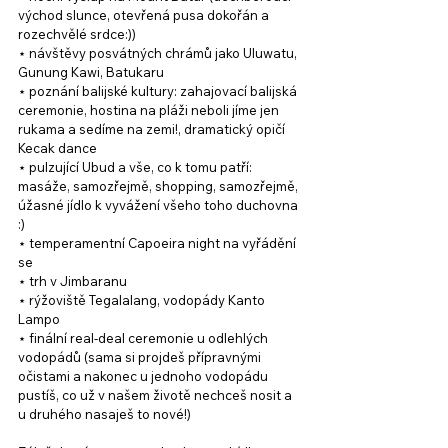
východ slunce, otevřená pusa dokořán a 
rozechvělé srdce:))
⋆ návštěvy posvátných chrámů jako Uluwatu, 
Gunung Kawi, Batukaru
⋆ poznání balijské kultury: zahajovací balijská 
ceremonie, hostina na pláži neboli jíme jen 
rukama a sedíme na zemi!, dramatický opičí 
Kecak dance
⋆ pulzující Ubud a vše, co k tomu patří: 
masáže, samozřejmě, shopping, samozřejmě, 
úžasné jídlo k vyvážení všeho toho duchovna 
:) 
⋆ temperamentní Capoeira night na vyřádění 
se
⋆ trh v Jimbaranu
⋆ rýžoviště Tegalalang, vodopády Kanto 
Lampo
⋆ finální real-deal ceremonie u odlehlých 
vodopádů (sama si projdeš přípravnými 
očistami a nakonec u jednoho vodopádu 
pustíš, co už v našem životě nechceš nosit a 
u druhého nasaješ to nové!)