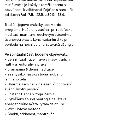
místě světa je každý okamžik darem a 
pozvánkou k vděčnosti. Pojď se s námi učit 
od ducha Bali! 
7.5. - 22.5. a 30.5. - 13.6.
Tradiční jógové praktiky jsou v srdci 
programu. Naše dny začínají při rozbřesku 
meditací, mantrami, dechovým cvičením a 
ásanovou praxí a končí vzdáním díku při 
pohledu na noční oblohu za zvuků džungle. 
Ve spirituální části budeme objevovat...
⋆ denní rituál: fúze hravé vinjásy, tradiční 
hathy a restorativní praxe
⋆ pranajáma & denní meditace
⋆ ásany jako nástroj studia hrubého i 
jemného těla
⋆ Dharma: seminář k nalezení či obnovení 
svého životní poslání
⋆ Ecstatic Dance v Yoga Barn!!! 
⋆ vyhlášený sound healing a návštěva 
energetického místa Pyramids of Chi 
⋆ Wim Hofova metoda
⋆ Bhakti, oddanost, mantrování