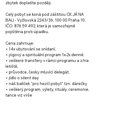
zbytek doplatíte později.
Celý pobyt se koná pod záštitou CK JÁ NA 
BALI - Vyžlovská 2243/36, 100 00 Praha 10, 
IČO: 876 59 492, která je samozřejmě 
pojištěna proti úpadku.
Cena zahrnuje: 
⋆ 14x ubytování se snídaní, 
⋆ jógový a spirituální program 1x-2x denně, 
⋆ veškeré transfery v rámci programu a z/na 
letiště, 
⋆ průvodce, česky mluvící delegát, 
⋆ jídlo o silent day
⋆ náš balíček "pro hezčí pobyt" tzn. dárečky
⋆ veškerý program, výlety, rituály, ceremonie, 
tance viz výše
⋆ cestovní pojištění (zdravotní, pojištění 
storna atd..)!!
Nezahrnuje: 
⋆ letenka, doporučujeme toto spojení: odlet 
ve čtvrtek 7.5. v 19:30 z Prahy (TK1770). Přílet 
na Bali v pátek 8.5. v 19:30 (TK66)