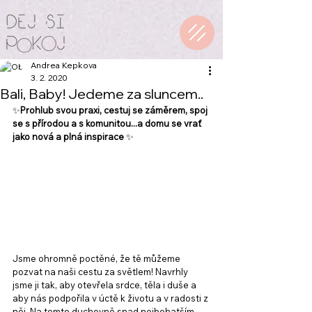
Andrea Kepkova
3. 2. 2020
Bali, Baby! Jedeme za sluncem..
✨
Prohlub svou praxi, cestuj se záměrem, spoj 
se s přírodou a s komunitou...a domu se vrať 
jako nová a plná inspirace 
✨  
Jsme ohromně poctěné, že tě můžeme 
pozvat na naši cestu za světlem! Navrhly 
jsme ji tak, aby otevřela srdce, těla i duše a 
aby nás podpořila v úctě k životu a v radosti z 
něj. Na tomto duchovně snad nejbohatším 