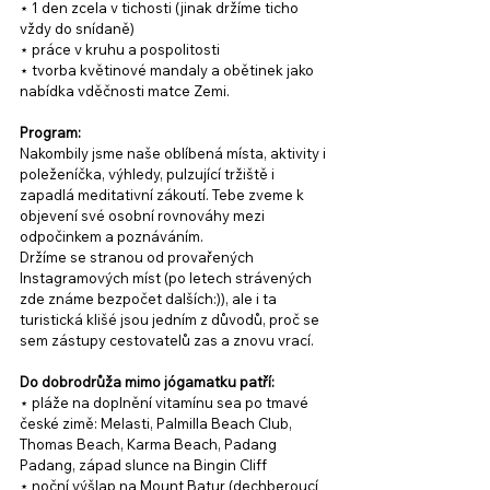
⋆ 1 den zcela v tichosti (jinak držíme ticho 
vždy do snídaně)
⋆ práce v kruhu a pospolitosti 
⋆ tvorba květinové mandaly a obětinek jako 
nabídka vděčnosti matce Zemi.
Program:
Nakombily jsme naše oblíbená místa, aktivity i 
poleženíčka, výhledy, pulzující tržiště i 
zapadlá meditativní zákoutí. Tebe zveme k 
objevení své osobní rovnováhy mezi 
odpočinkem a poznáváním. 
Držíme se stranou od provařených 
Instagramových míst (po letech strávených 
zde známe bezpočet dalších:)), ale i ta 
turistická klišé jsou jedním z důvodů, proč se 
sem zástupy cestovatelů zas a znovu vrací.
Do dobrodrůža mimo jógamatku patří:
⋆ pláže na doplnění vitamínu sea po tmavé 
české zimě: Melasti, Palmilla Beach Club, 
Thomas Beach, Karma Beach, Padang 
Padang, západ slunce na Bingin Cliff
⋆ noční výšlap na Mount Batur (dechberoucí 