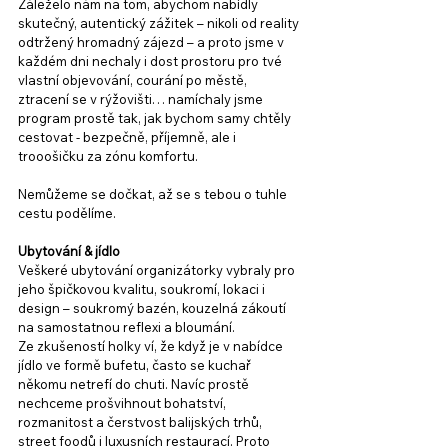
Záleželo nám na tom, abychom nabídly 
skutečný, autentický zážitek – nikoli od reality 
odtržený hromadný zájezd – a proto jsme v 
každém dni nechaly i dost prostoru pro tvé 
vlastní objevování, courání po městě, 
ztracení se v rýžovišti… namíchaly jsme 
program prostě tak, jak bychom samy chtěly 
cestovat - bezpečně, příjemně, ale i 
trooošičku za zónu komfortu. 
Nemůžeme se dočkat, až se s tebou o tuhle 
cestu podělíme.
Ubytování & jídlo
Veškeré ubytování organizátorky vybraly pro 
jeho špičkovou kvalitu, soukromí, lokaci i 
design – soukromý bazén, kouzelná zákoutí 
na samostatnou reflexi a bloumání. 
Ze zkušeností holky ví, že když je v nabídce 
jídlo ve formě bufetu, často se kuchař 
někomu netrefí do chuti. Navíc prostě 
nechceme prošvihnout bohatství, 
rozmanitost a čerstvost balijských trhů, 
street foodů i luxusních restaurací. Proto 