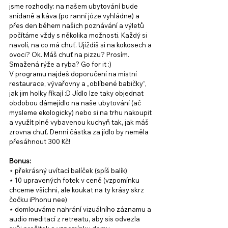
jsme rozhodly: na našem ubytování bude 
snídaně a káva (po ranní józe vyhládne) a 
přes den během našich poznávání a výletů 
počítáme vždy s několika možnosti. Každý si 
navolí, na co má chuť. Ujíždíš si na kokosech a 
ovoci? Ok. Máš chuť na pizzu? Prosím. 
Smažená rýže a ryba? Go for it :) 
V programu najdeš doporučení na místní 
restaurace, vývařovny a „oblíbené babičky“, 
jak jim holky říkají :D Jídlo lze taky objednat 
obdobou dámejídlo na naše ubytování (ač 
mysleme ekologicky) nebo si na trhu nakoupit 
a využít plně vybavenou kuchyň tak, jak máš 
zrovna chuť. Denní částka za jídlo by neměla 
přesáhnout 300 Kč! 
Bonus:
⋆ překrásný uvítací balíček (spíš balík)
⋆ 10 upravených fotek v ceně (vzpomínku 
chceme všichni, ale koukat na ty krásy skrz 
čočku iPhonu nee)
⋆ domlouváme nahrání vizuálního záznamu a 
audio meditací z retreatu, aby sis odvezla 