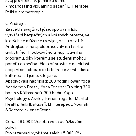
svůj prožitek a vzpomínku domu
⋆ možnost individuálního sezení, EFT terapie, 
Reiki a aromaterapie
O Andrejce:
Zasvětila svůj život józe, spojování lidí, 
vytváření bezpečných a krásných prostor, ve 
kterých se můžeme rozvíjet, hojit i bavit. S 
Andrejkou jsme spolupracovaly na tvorbě 
unikátního,  hloubkového a inspirativního 
programu, díky kterému se studenti mohou 
ponořit do svého těla a připravit se na hlubší 
spojení se sebou, s ostatními, se zemí, lidmi a 
kulturou - ať jsme, kde jsme. 
Absolvovala například: 200 hodin Power Yoga 
Academy v Praze,  Yoga Teacher Training 300 
hodin v Káthmandú, 300 hodin Yoga 
Psychology s Ashley Turner, Yoga for Mental 
Health, Reiki II. stupeň, EFT terapeut, Nourish 
& Restore s Janet Stone.
Cena: 38 500 Kč/osoba ve dvoulůžkovém 
pokoji. 
Pro rezervaci vybíráme zálohu 5 000 Kč - 