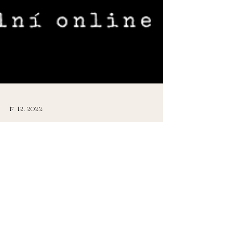
17. 12. 2022
REGISTRUJ SE: prosincový
přelom ✨
Online, živě vysílaný kurz začíná Slunovratovou
oslavou 21. 12.! Přežij vánoční shon a užij si
konec roku spolu se silnou komunitou žen....