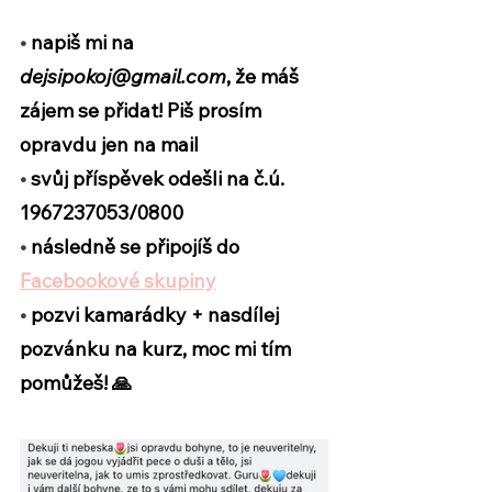
•
 napiš mi na 
dejsipokoj@gmail.com
, že máš 
zájem se přidat! Piš prosím 
opravdu jen na mail
•
 svůj příspěvek odešli na č.ú. 
1967237053/0800
•
 následně se připojíš do 
Facebookové skupiny
•
 pozvi kamarádky + nasdílej 
pozvánku na kurz, moc mi tím 
pomůžeš! 🙏