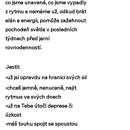
co jsme unavené, co jsme vypadly 
z rytmu a nemáme už, odkud brát 
elán a energii, pomůže zažehnout 
pochodeň světla v posledních 
týdnech před jarní 
rovnodenností.  
Jestli:
•
už jsi opravdu na 
hranici svých sil
•
chceš jemně, nenuceně, 
najít 
rytmus
 ve svých dnech 
•
už na Tebe útočí 
deprese či 
úzkost
•
máš touhu 
spojit se
 spoustou 