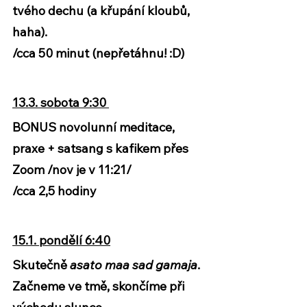
tvého dechu (a křupání kloubů, 
haha). 
/cca 50 minut (nepřetáhnu! :D)
13.3. sobota 9:30 
BONUS novolunní meditace, 
praxe + satsang s kafikem přes 
Zoom /nov je v 11:21/
/cca 2,5 hodiny
15.1. pondělí 6:40
Skutečně 
asato maa sad gamaja
. 
Začneme ve tmě, skončíme při 