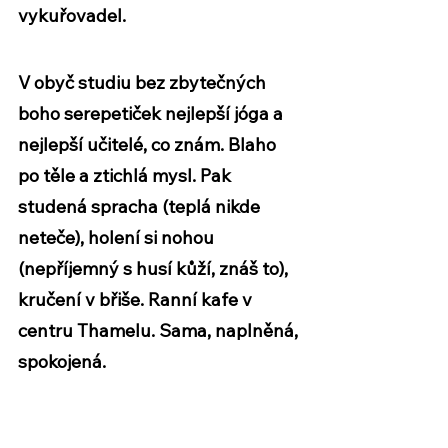
vykuřovadel. 
V obyč studiu bez zbytečných 
boho serepetiček nejlepší jóga a 
nejlepší učitelé, co znám. Blaho 
po těle a ztichlá mysl. Pak 
studená spracha (teplá nikde 
neteče), holení si nohou 
(nepříjemný s husí kůží, znáš to), 
kručení v břiše. Ranní kafe v 
centru Thamelu. Sama, naplněná, 
spokojená.