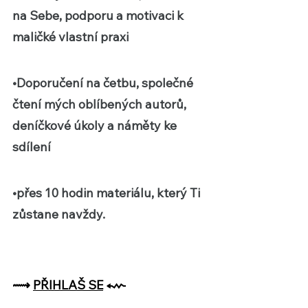
na Sebe, podporu a motivaci k 
maličké vlastní praxi
•Doporučení na četbu, 
společné 
čtení 
mých oblíbených autorů, 
deníčkové úkoly a náměty ke 
sdílení
•přes 10 hodin materiálu, který Ti 
zůstane navždy.
⟿ 
PŘIHLAŠ SE
⬳