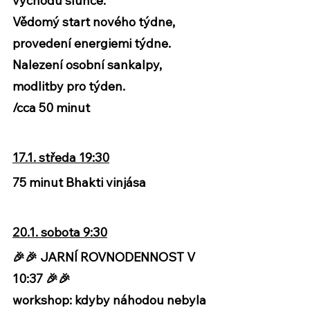
východu slunce. 
Vědomý start nového týdne, 
provedení energiemi týdne. 
Nalezení osobní sankalpy, 
modlitby pro týden.
/cca 50 minut 
17.1. středa 19:30
75 minut Bhakti vinjása	
20.1. sobota 9:30
🎉🎉 JARNÍ ROVNODENNOST V 
10:37 🎉🎉
workshop: kdyby náhodou nebyla 