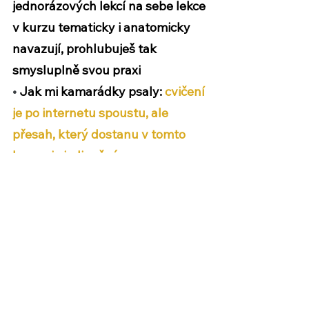
jednorázových lekcí na sebe lekce 
v kurzu 
tematicky i anatomicky 
navazují
, prohlubuješ tak 
smysluplně svou praxi 
•
 Jak mi kamarádky psaly: 
cvičení 
je po internetu spoustu, ale 
přesah, který dostanu v tomto 
kurzu, je jedinečný.
Kurz stojí 
1108 Kč
.
Snažím se o co nejdostupnější 