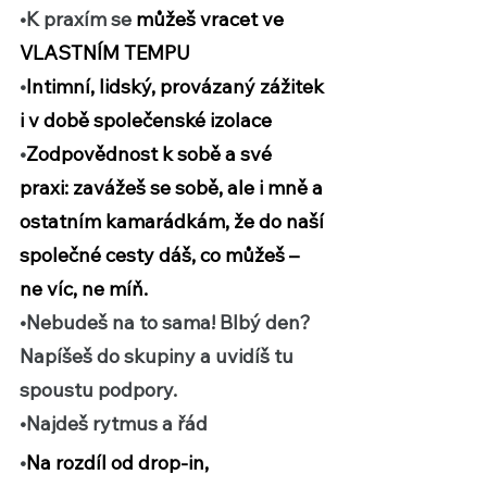
•K praxím se 
můžeš vracet ve 
VLASTNÍM TEMPU
•
Intimní, lidský, provázaný zážitek 
i v době společenské izolace
•
Zodpovědnost k sobě a své 
praxi: zavážeš se sobě, ale i mně a 
ostatním kamarádkám, že do naší 
společné cesty dáš, co můžeš – 
ne víc, ne míň. 
•Nebudeš na to sama! Blbý den? 
Napíšeš do skupiny a uvidíš tu 
spoustu podpory. 
•Najdeš rytmus a řád 
•
Na rozdíl od drop-in, 