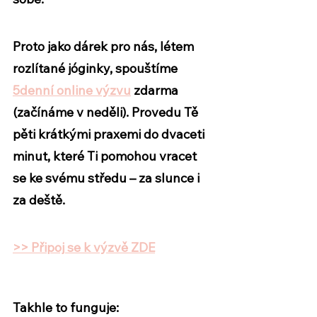
Proto jako dárek pro nás, létem 
rozlítané jóginky, spouštíme 
5
denní online výzvu
 zdarma 
(začínáme v neděli). Provedu Tě 
pěti krátkými praxemi do dvaceti 
minut, které Ti pomohou vracet 
se ke svému středu – za slunce i 
za deště. 
>> Připoj se k výzvě ZDE
Takhle to funguje: