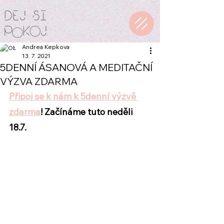
Andrea Kepkova
13. 7. 2021
5DENNÍ ÁSANOVÁ A MEDITAČNÍ
VÝZVA ZDARMA
Připoj se k nám k 5denní výzvě 
zdarma
! Začínáme tuto neděli 
18.7. 