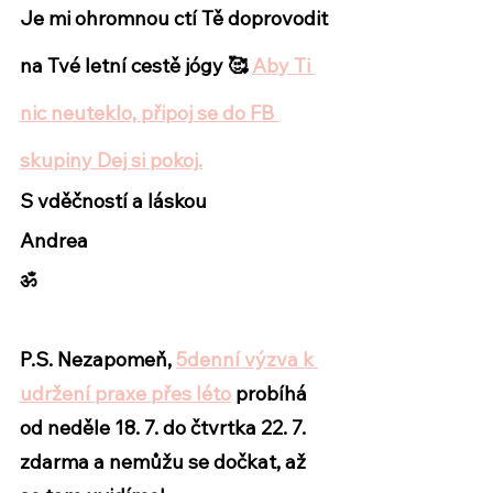
Je mi ohromnou ctí Tě doprovodit 
na Tvé letní cestě jógy 🥰 
Aby Ti 
nic neuteklo, připoj se do FB 
skupiny Dej si pokoj.
S vděčností a láskou
Andrea
ॐ
P.S. Nezapomeň, 
5denní výzva k 
udržení praxe přes léto
 probíhá 
od neděle 18. 7. do čtvrtka 22. 7. 
zdarma a nemůžu se dočkat, až 