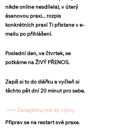
nikde online nesdílela), v úterý 
ásanovou praxi... rozpis 
konkrétních praxí Ti přistane v e-
mailu po přihlášení.
Poslední den, 
ve čtvrtek, se 
potkáme na ŽIVÝ PŘENOS
.
Zapiš si to do diářku a vyčleň si 
těchto pět dní 20 minut pro sebe.
️ >>> Zaregistruj mě do výzvy ️
Připrav se na restart své praxe. 