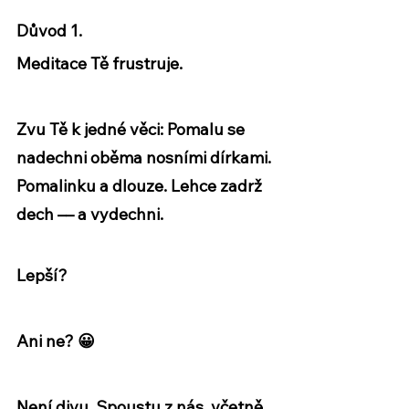
Důvod 1.
Meditace Tě frustruje.
Zvu Tě k jedné věci: Pomalu se 
nadechni oběma nosními dírkami. 
Pomalinku a dlouze. Lehce zadrž 
dech –– a vydechni.
Lepší?
Ani ne? 😀
Není divu. Spoustu z nás, včetně 