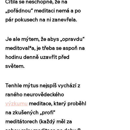
Cítila se neschopně, že na 
„pořádnou“ meditaci nemá a po 
pár pokusech na ni zanevřela.
Je ale mýtem, že abys „opravdu“ 
meditoval*a, je třeba se aspoň na 
hodinu denně uzavřít před 
světem.
Tenhle mýtus nejspíš vychází z 
raného neurovědeckého 
výzkumu
 meditace, který proběhl 
na zkušených „profi“ 
meditátorech (každý měl za 