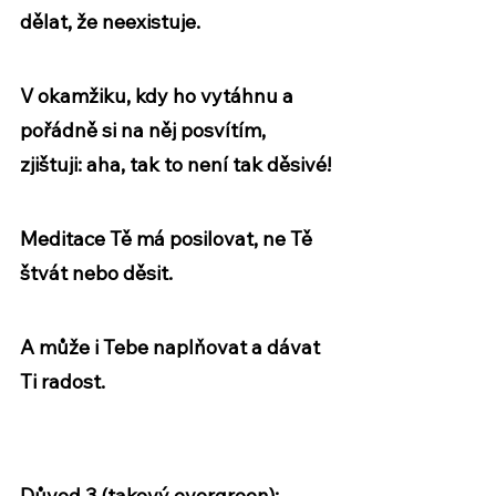
dělat, že neexistuje. 
V okamžiku, kdy ho vytáhnu a 
pořádně si na něj posvítím, 
zjištuji: 
aha, tak to není tak děsivé!
Meditace Tě má posilovat, ne Tě 
štvát nebo děsit. 
A může i Tebe naplňovat a dávat 
Ti radost.
Důvod 3 
(takový evergreen):