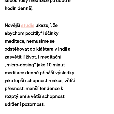
sebou roky meditace po dobu 8 
hodin denně).  
Novější 
studie
 ukazují, že 
abychom pocítily*i účinky 
meditace, nemusíme se 
odstěhovat do kláštera v Indii a 
zasvětit jí život. I meditační 
„micro-dosing“ jako 10 minut 
meditace denně přináší výsledky 
jako lepší schopnost reakce, větší 
přesnost, menší tendence k 
rozptýlení a větší schopnost 
udržení pozornosti. 