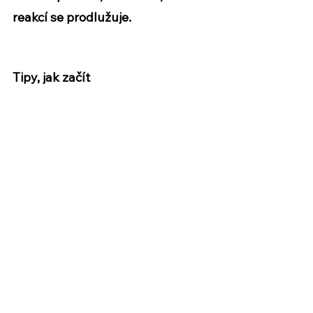
reakcí se prodlužuje. 
Tipy, jak začít
1. Zmeň formulaci. 
Meditace 
není práce
. Jak by pro 
Tebe meditace probíhala, aby Tě 
těšila? Je to intuitivní pohyb na 
jednu písničku? Je to možnost 
lehnout si na zem a dovolit si 
myslet, na co chceš? Až si příště 
nařídíš na telefonu 5 minut (zkus 
to třeba hned teď), udělej to se 
záměrem, že meditace je Tvé 