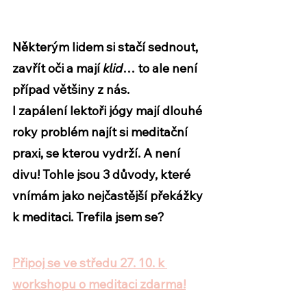
Některým lidem si stačí sednout, 
zavřít oči a mají 
klid
… to ale není 
případ většiny z nás. 
I zapálení lektoři jógy mají dlouhé 
roky problém najít si meditační 
praxi, se kterou vydrží. A není 
divu! Tohle jsou 3 důvody, které 
vnímám jako nejčastější překážky 
k meditaci. Trefila jsem se?
Připoj se ve středu 27. 10. k 
workshopu o meditaci zdarma!